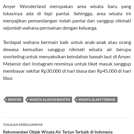
Anyer Wonderland merupakan area wisata baru yang
lokasinya ada di tepi pantai. Sehingga, area wisata ini
menyajikan pemandangan indah pantai dan sanggup nikmati
sejumlah wahana permainan dengan keluarga.
Terdapat wahana bermain baik untuk anak-anak atau orang
dewasa kemudian sanggup nikmati wisata air berupa
snorkeling untuk menyaksikan keindahan bawah laut di Anyer.
Melansir dari Instagram resminya untuk tiket masuk sanggup
membayar sekitar Rp30.000 di hari biasa dan Rp45.000 di hari
libur.
BANTEN
WISATA ALAM DI BANTEN
WISATA ALAM TERBAIK
Navigasi
TULISAN SEBELUMNYA
Tulisan
Rekomendasi Objek Wisata Air Terjun Terbaik di Indonesia