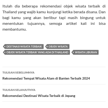
Itulah dia beberapa rekomendasi objek wisata terbaik di
Thailand yang wajib kamu kunjungi ketika berada disana. Dan
bagi kamu yang akan berlibur tapi masih bingung untuk
menentukan tujuannya, semoga artikel kali ini bisa
membantumu.
DESTINASI WISATA TERBAIK
OBJEK WISATA
OBJEK WISATA TERBAIK YANG ADA DI THAILAND
WISATA LIBURAN
Navigasi
TULISAN SEBELUMNYA
Tulisan
Rekomendasi Tempat Wisata Alam di Banten Terbaik 2024
TULISAN SELANJUTNYA
Rekomendasi Destinasi Wisata Terbaik di Jepang