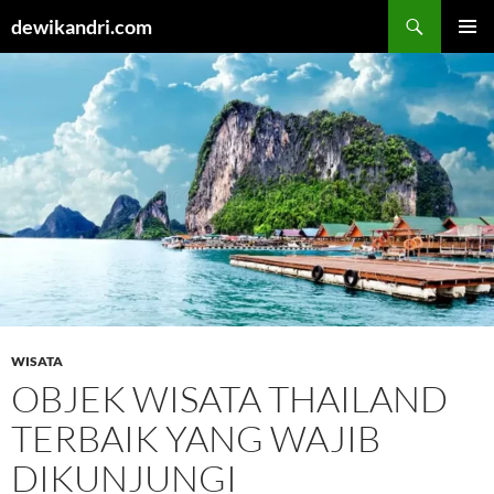
Cari
dewikandri.com
LANGSUNG
MENU
KE
UTAMA
ISI
WISATA
OBJEK WISATA THAILAND
TERBAIK YANG WAJIB
DIKUNJUNGI