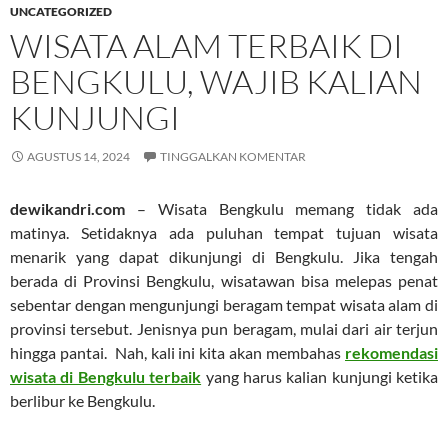
UNCATEGORIZED
WISATA ALAM TERBAIK DI
BENGKULU, WAJIB KALIAN
KUNJUNGI
AGUSTUS 14, 2024
TINGGALKAN KOMENTAR
dewikandri.com
– Wisata Bengkulu memang tidak ada
matinya. Setidaknya ada puluhan tempat tujuan wisata
menarik yang dapat dikunjungi di Bengkulu. Jika tengah
berada di Provinsi Bengkulu, wisatawan bisa melepas penat
sebentar dengan mengunjungi beragam tempat wisata alam di
provinsi tersebut. Jenisnya pun beragam, mulai dari air terjun
hingga pantai. Nah, kali ini kita akan membahas
rekomendasi
wisata di Bengkulu terbaik
yang harus kalian kunjungi ketika
berlibur ke Bengkulu.