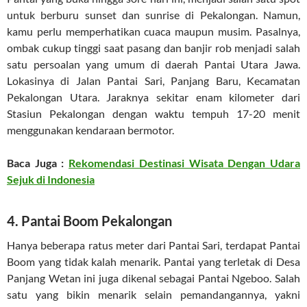
untuk berburu sunset dan sunrise di Pekalongan. Namun,
kamu perlu memperhatikan cuaca maupun musim. Pasalnya,
ombak cukup tinggi saat pasang dan banjir rob menjadi salah
satu persoalan yang umum di daerah Pantai Utara Jawa.
Lokasinya di Jalan Pantai Sari, Panjang Baru, Kecamatan
Pekalongan Utara. Jaraknya sekitar enam kilometer dari
Stasiun Pekalongan dengan waktu tempuh 17-20 menit
menggunakan kendaraan bermotor.
Baca Juga :
Rekomendasi Destinasi Wisata Dengan Udara
Sejuk di Indonesia
4. Pantai Boom Pekalongan
Hanya beberapa ratus meter dari Pantai Sari, terdapat Pantai
Boom yang tidak kalah menarik. Pantai yang terletak di Desa
Panjang Wetan ini juga dikenal sebagai Pantai Ngeboo. Salah
satu yang bikin menarik selain pemandangannya, yakni