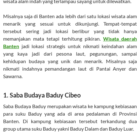
wisata alam indah yang terlampau sayang untuk dilewatkan.
Misalnya saja di Banten ada lebih dari satu lokasi wisata alam
menarik yang sesuai untuk dikunjungi. Tempat-tempat
tersebut sering jadi lokasi berlibur yang tidak hanya
memanjakan mata tetapi terhitung pikiran.
Wisata daerah
Banten
jadi lokasi strategis untuk nikmati keindahan alam
yang kaya jadi dari pesona laut, pegunungan, sampai
kehidupan budaya yang unik dan menarik. Misalnya saja
nikmati indahnya pemandangan laut di Pantai Anyer dan
Sawarna.
1. Saba Budaya Baduy Cibeo
Saba Budaya Baduy merupakan wisata ke kampung kebiasaan
para suku Baduy yang ada di area pedalaman di Provinsi
Banten. Di kampung kebiasaan tersebut terkandung dua
group utama suku Baduy yakni Baduy Dalam dan Baduy Luar.