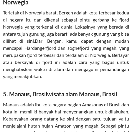
Norwegia
Terletak di Norwegia barat, Bergen adalah kota terbesar kedua
di negara itu dan dikenal sebagai pintu gerbang ke fjord
Norwegia yang terkenal di dunia. Lokasinya yang berada di
antara tujuh gunung juga berarti ada banyak gunung yang bisa
dilihat di sini.Dari Bergen, kamu dapat dengan mudah
mencapai Hardangerfjord dan sognefjord yang megah, yang
merupakan fjord terbesar dan terdalam di Norwegia. Berlayar
atau berkayak di fjord ini adalah cara yang bagus untuk
menghabiskan waktu di alam dan mengagumi pemandangan
yang menakjubkan.
5. Manaus, Brasilwisata alam Manaus, Brasil
Manaus adalah ibu kota negara bagian Amazonas di Brasil dan
kota ini memiliki banyak hal menyenangkan untuk dilakukan.
Kebanyakan orang datang ke sini dengan satu tujuan yaitu
menjelajahi hutan hujan Amazon yang megah. Sebagai pintu