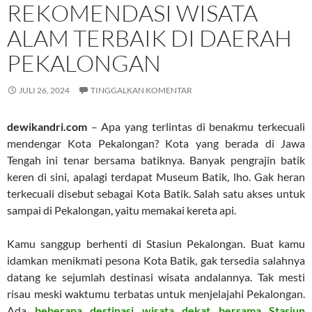
REKOMENDASI WISATA
ALAM TERBAIK DI DAERAH
PEKALONGAN
JULI 26, 2024
TINGGALKAN KOMENTAR
dewikandri.com
– Apa yang terlintas di benakmu terkecuali
mendengar Kota Pekalongan? Kota yang berada di Jawa
Tengah ini tenar bersama batiknya. Banyak pengrajin batik
keren di sini, apalagi terdapat Museum Batik, lho. Gak heran
terkecuali disebut sebagai Kota Batik. Salah satu akses untuk
sampai di Pekalongan, yaitu memakai kereta api.
Kamu sanggup berhenti di Stasiun Pekalongan. Buat kamu
idamkan menikmati pesona Kota Batik, gak tersedia salahnya
datang ke sejumlah destinasi wisata andalannya. Tak mesti
risau meski waktumu terbatas untuk menjelajahi Pekalongan.
Ada
beberapa destinasi wisata dekat bersama Stasiun