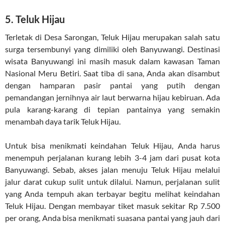
5. Teluk Hijau
Terletak di Desa Sarongan, Teluk Hijau merupakan salah satu
surga tersembunyi yang dimiliki oleh Banyuwangi. Destinasi
wisata Banyuwangi ini masih masuk dalam kawasan Taman
Nasional Meru Betiri. Saat tiba di sana, Anda akan disambut
dengan hamparan pasir pantai yang putih dengan
pemandangan jernihnya air laut berwarna hijau kebiruan. Ada
pula karang-karang di tepian pantainya yang semakin
menambah daya tarik Teluk Hijau.
Untuk bisa menikmati keindahan Teluk Hijau, Anda harus
menempuh perjalanan kurang lebih 3-4 jam dari pusat kota
Banyuwangi. Sebab, akses jalan menuju Teluk Hijau melalui
jalur darat cukup sulit untuk dilalui. Namun, perjalanan sulit
yang Anda tempuh akan terbayar begitu melihat keindahan
Teluk Hijau. Dengan membayar tiket masuk sekitar Rp 7.500
per orang, Anda bisa menikmati suasana pantai yang jauh dari