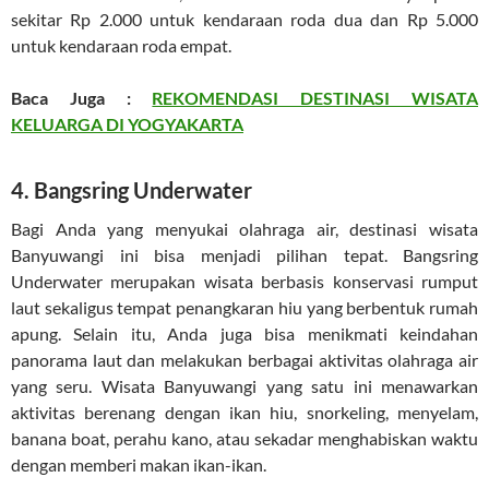
sekitar Rp 2.000 untuk kendaraan roda dua dan Rp 5.000
untuk kendaraan roda empat.
Baca Juga :
REKOMENDASI DESTINASI WISATA
KELUARGA DI YOGYAKARTA
4. Bangsring Underwater
Bagi Anda yang menyukai olahraga air, destinasi wisata
Banyuwangi ini bisa menjadi pilihan tepat. Bangsring
Underwater merupakan wisata berbasis konservasi rumput
laut sekaligus tempat penangkaran hiu yang berbentuk rumah
apung. Selain itu, Anda juga bisa menikmati keindahan
panorama laut dan melakukan berbagai aktivitas olahraga air
yang seru. Wisata Banyuwangi yang satu ini menawarkan
aktivitas berenang dengan ikan hiu, snorkeling, menyelam,
banana boat, perahu kano, atau sekadar menghabiskan waktu
dengan memberi makan ikan-ikan.