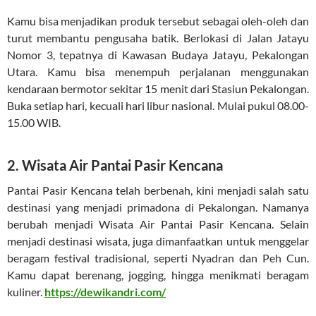
Kamu bisa menjadikan produk tersebut sebagai oleh-oleh dan
turut membantu pengusaha batik. Berlokasi di Jalan Jatayu
Nomor 3, tepatnya di Kawasan Budaya Jatayu, Pekalongan
Utara. Kamu bisa menempuh perjalanan menggunakan
kendaraan bermotor sekitar 15 menit dari Stasiun Pekalongan.
Buka setiap hari, kecuali hari libur nasional. Mulai pukul 08.00-
15.00 WIB.
2. Wisata Air Pantai Pasir Kencana
Pantai Pasir Kencana telah berbenah, kini menjadi salah satu
destinasi yang menjadi primadona di Pekalongan. Namanya
berubah menjadi Wisata Air Pantai Pasir Kencana. Selain
menjadi destinasi wisata, juga dimanfaatkan untuk menggelar
beragam festival tradisional, seperti Nyadran dan Peh Cun.
Kamu dapat berenang, jogging, hingga menikmati beragam
kuliner.
https://dewikandri.com/