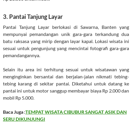
3. Pantai Tanjung Layar
Pantai Tanjung Layar berlokasi di Sawarna, Banten yang
mempunyai pemandangan unik gara-gara terkandung dua
batu raksasa yang mirip dengan layar kapal. Lokasi wisata ini
sesuai untuk pengunjung yang mencintai fotografi gara-gara
pemandangannya.
Selain itu area ini terhitung sesuai untuk wisatawan yang
menginginkan bersantai dan berjalan-jalan nikmati tebing-
tebing karang di sekitar pantai. Diketahui untuk datang ke
pantai ini untuk motor sanggup membayar biaya Rp 2.000 dan
mobil Rp 5.000.
Baca Juga :
TEMPAT WISATA CIBUBUR SANGAT ASIK DAN
SERU DIKUNJUNGI