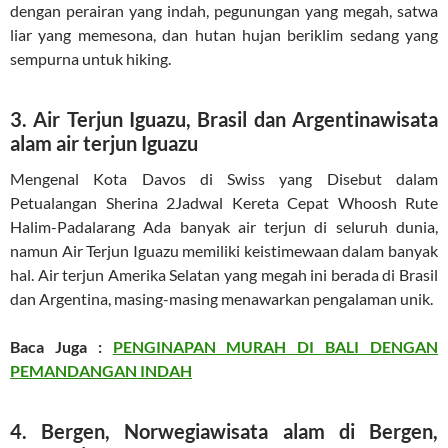
dengan perairan yang indah, pegunungan yang megah, satwa
liar yang memesona, dan hutan hujan beriklim sedang yang
sempurna untuk hiking.
3. Air Terjun Iguazu, Brasil dan Argentinawisata
alam air terjun Iguazu
Mengenal Kota Davos di Swiss yang Disebut dalam
Petualangan Sherina 2Jadwal Kereta Cepat Whoosh Rute
Halim-Padalarang Ada banyak air terjun di seluruh dunia,
namun Air Terjun Iguazu memiliki keistimewaan dalam banyak
hal. Air terjun Amerika Selatan yang megah ini berada di Brasil
dan Argentina, masing-masing menawarkan pengalaman unik.
Baca Juga :
PENGINAPAN MURAH DI BALI DENGAN
PEMANDANGAN INDAH
4. Bergen, Norwegiawisata alam di Bergen,