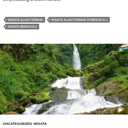
WISATA ALAM TERBAIK
WISATA ALAM TERBAIK DI BENGKULU
WISATA BENGKULU
UNCATEGORIZED
,
WISATA