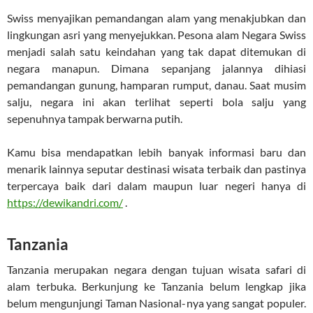
Swiss menyajikan pemandangan alam yang menakjubkan dan
lingkungan asri yang menyejukkan. Pesona alam Negara Swiss
menjadi salah satu keindahan yang tak dapat ditemukan di
negara manapun. Dimana sepanjang jalannya dihiasi
pemandangan gunung, hamparan rumput, danau. Saat musim
salju, negara ini akan terlihat seperti bola salju yang
sepenuhnya tampak berwarna putih.
Kamu bisa mendapatkan lebih banyak informasi baru dan
menarik lainnya seputar destinasi wisata terbaik dan pastinya
terpercaya baik dari dalam maupun luar negeri hanya di
https://dewikandri.com/
.
Tanzania
Tanzania merupakan negara dengan tujuan wisata safari di
alam terbuka. Berkunjung ke Tanzania belum lengkap jika
belum mengunjungi Taman Nasional-nya yang sangat populer.