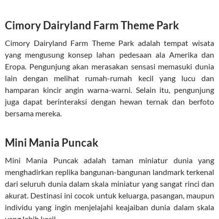
Cimory Dairyland Farm Theme Park
Cimory Dairyland Farm Theme Park adalah tempat wisata
yang mengusung konsep lahan pedesaan ala Amerika dan
Eropa. Pengunjung akan merasakan sensasi memasuki dunia
lain dengan melihat rumah-rumah kecil yang lucu dan
hamparan kincir angin warna-warni. Selain itu, pengunjung
juga dapat berinteraksi dengan hewan ternak dan berfoto
bersama mereka.
Mini Mania Puncak
Mini Mania Puncak adalah taman miniatur dunia yang
menghadirkan replika bangunan-bangunan landmark terkenal
dari seluruh dunia dalam skala miniatur yang sangat rinci dan
akurat. Destinasi ini cocok untuk keluarga, pasangan, maupun
individu yang ingin menjelajahi keajaiban dunia dalam skala
yang lebih kecil.