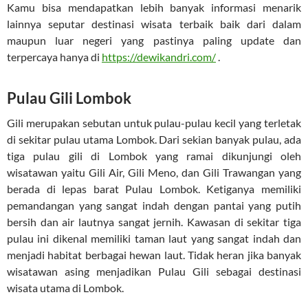
Kamu bisa mendapatkan lebih banyak informasi menarik
lainnya seputar destinasi wisata terbaik baik dari dalam
maupun luar negeri yang pastinya paling update dan
terpercaya hanya di
https://dewikandri.com/
.
Pulau Gili Lombok
Gili merupakan sebutan untuk pulau-pulau kecil yang terletak
di sekitar pulau utama Lombok. Dari sekian banyak pulau, ada
tiga pulau gili di Lombok yang ramai dikunjungi oleh
wisatawan yaitu Gili Air, Gili Meno, dan Gili Trawangan yang
berada di lepas barat Pulau Lombok. Ketiganya memiliki
pemandangan yang sangat indah dengan pantai yang putih
bersih dan air lautnya sangat jernih. Kawasan di sekitar tiga
pulau ini dikenal memiliki taman laut yang sangat indah dan
menjadi habitat berbagai hewan laut. Tidak heran jika banyak
wisatawan asing menjadikan Pulau Gili sebagai destinasi
wisata utama di Lombok.