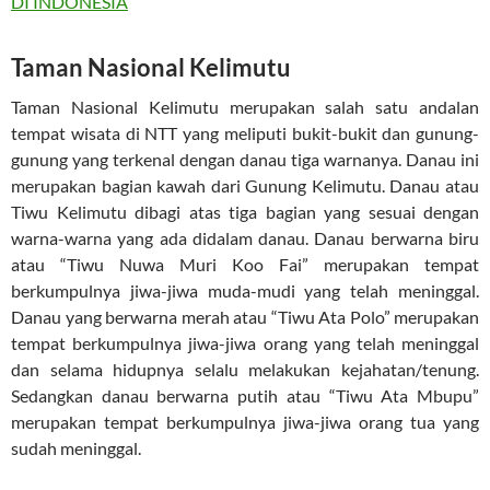
DI INDONESIA
Taman Nasional Kelimutu
Taman Nasional Kelimutu merupakan salah satu andalan
tempat wisata di NTT yang meliputi bukit-bukit dan gunung-
gunung yang terkenal dengan danau tiga warnanya. Danau ini
merupakan bagian kawah dari Gunung Kelimutu. Danau atau
Tiwu Kelimutu dibagi atas tiga bagian yang sesuai dengan
warna-warna yang ada didalam danau. Danau berwarna biru
atau “Tiwu Nuwa Muri Koo Fai” merupakan tempat
berkumpulnya jiwa-jiwa muda-mudi yang telah meninggal.
Danau yang berwarna merah atau “Tiwu Ata Polo” merupakan
tempat berkumpulnya jiwa-jiwa orang yang telah meninggal
dan selama hidupnya selalu melakukan kejahatan/tenung.
Sedangkan danau berwarna putih atau “Tiwu Ata Mbupu”
merupakan tempat berkumpulnya jiwa-jiwa orang tua yang
sudah meninggal.