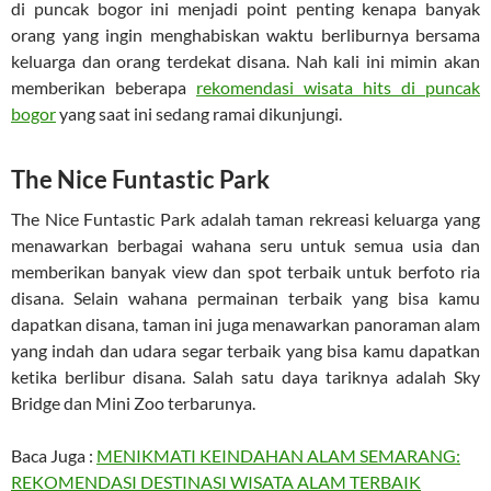
di puncak bogor ini menjadi point penting kenapa banyak
orang yang ingin menghabiskan waktu berliburnya bersama
keluarga dan orang terdekat disana. Nah kali ini mimin akan
memberikan beberapa
rekomendasi wisata hits di puncak
bogor
yang saat ini sedang ramai dikunjungi.
The Nice Funtastic Park
The Nice Funtastic Park adalah taman rekreasi keluarga yang
menawarkan berbagai wahana seru untuk semua usia dan
memberikan banyak view dan spot terbaik untuk berfoto ria
disana. Selain wahana permainan terbaik yang bisa kamu
dapatkan disana, taman ini juga menawarkan panoraman alam
yang indah dan udara segar terbaik yang bisa kamu dapatkan
ketika berlibur disana. Salah satu daya tariknya adalah Sky
Bridge dan Mini Zoo terbarunya.
Baca Juga :
MENIKMATI KEINDAHAN ALAM SEMARANG:
REKOMENDASI DESTINASI WISATA ALAM TERBAIK