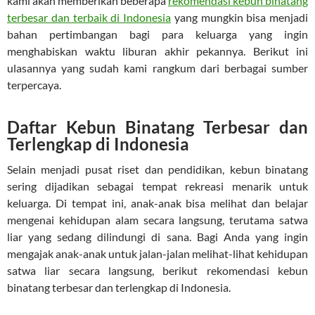
kami akan memberikan beberapa
rekomendasi kebun binatang
terbesar dan terbaik di Indonesia
yang mungkin bisa menjadi
bahan pertimbangan bagi para keluarga yang ingin
menghabiskan waktu liburan akhir pekannya. Berikut ini
ulasannya yang sudah kami rangkum dari berbagai sumber
terpercaya.
Daftar Kebun Binatang Terbesar dan
Terlengkap di Indonesia
Selain menjadi pusat riset dan pendidikan, kebun binatang
sering dijadikan sebagai tempat rekreasi menarik untuk
keluarga. Di tempat ini, anak-anak bisa melihat dan belajar
mengenai kehidupan alam secara langsung, terutama satwa
liar yang sedang dilindungi di sana. Bagi Anda yang ingin
mengajak anak-anak untuk jalan-jalan melihat-lihat kehidupan
satwa liar secara langsung, berikut rekomendasi kebun
binatang terbesar dan terlengkap di Indonesia.