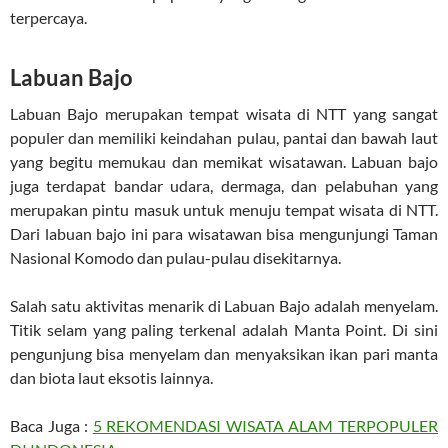
terpercaya.
Labuan Bajo
Labuan Bajo merupakan tempat wisata di NTT yang sangat
populer dan memiliki keindahan pulau, pantai dan bawah laut
yang begitu memukau dan memikat wisatawan. Labuan bajo
juga terdapat bandar udara, dermaga, dan pelabuhan yang
merupakan pintu masuk untuk menuju tempat wisata di NTT.
Dari labuan bajo ini para wisatawan bisa mengunjungi Taman
Nasional Komodo dan pulau-pulau disekitarnya.
Salah satu aktivitas menarik di Labuan Bajo adalah menyelam.
Titik selam yang paling terkenal adalah Manta Point. Di sini
pengunjung bisa menyelam dan menyaksikan ikan pari manta
dan biota laut eksotis lainnya.
Baca Juga :
5 REKOMENDASI WISATA ALAM TERPOPULER