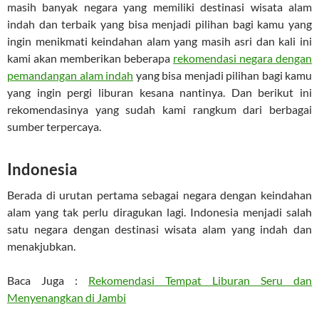
masih banyak negara yang memiliki destinasi wisata alam
indah dan terbaik yang bisa menjadi pilihan bagi kamu yang
ingin menikmati keindahan alam yang masih asri dan kali ini
kami akan memberikan beberapa
rekomendasi negara dengan
pemandangan alam indah
yang bisa menjadi pilihan bagi kamu
yang ingin pergi liburan kesana nantinya. Dan berikut ini
rekomendasinya yang sudah kami rangkum dari berbagai
sumber terpercaya.
Indonesia
Berada di urutan pertama sebagai negara dengan keindahan
alam yang tak perlu diragukan lagi. Indonesia menjadi salah
satu negara dengan destinasi wisata alam yang indah dan
menakjubkan.
Baca Juga :
Rekomendasi Tempat Liburan Seru dan
Menyenangkan di Jambi