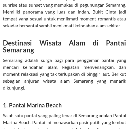
sunrise atau sunset yang memukau di pegunungan Semarang.
Memiliki panorama yang luas dan indah, Bukit Cinta jadi
tempat yang sesuai untuk menikmati moment romantis atau
sekadar bersantai sambil menikmati keindahan alam sekitar
Destinasi Wisata Alam di Pantai
Semarang
Semarang adalah surga bagi para penggemar pantai yang
mencari keindahan alam, kegiatan menyenangkan, dan
moment relaksasi yang tak terlupakan di pinggir laut. Berikut
sebagian anjuran wisata alam Semarang yang menarik
dikunjungi.
1. Pantai Marina Beach
Salah satu pantai yang paling tenar di Semarang adalah Pantai
Marina Beach. Pantai ini menawarkan pasir putih yang lembut