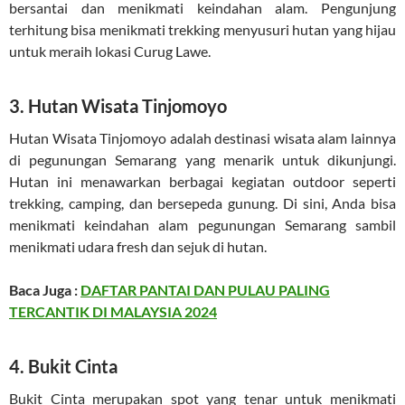
bersantai dan menikmati keindahan alam. Pengunjung
terhitung bisa menikmati trekking menyusuri hutan yang hijau
untuk meraih lokasi Curug Lawe.
3. Hutan Wisata Tinjomoyo
Hutan Wisata Tinjomoyo adalah destinasi wisata alam lainnya
di pegunungan Semarang yang menarik untuk dikunjungi.
Hutan ini menawarkan berbagai kegiatan outdoor seperti
trekking, camping, dan bersepeda gunung. Di sini, Anda bisa
menikmati keindahan alam pegunungan Semarang sambil
menikmati udara fresh dan sejuk di hutan.
Baca Juga :
DAFTAR PANTAI DAN PULAU PALING
TERCANTIK DI MALAYSIA 2024
4. Bukit Cinta
Bukit Cinta merupakan spot yang tenar untuk menikmati