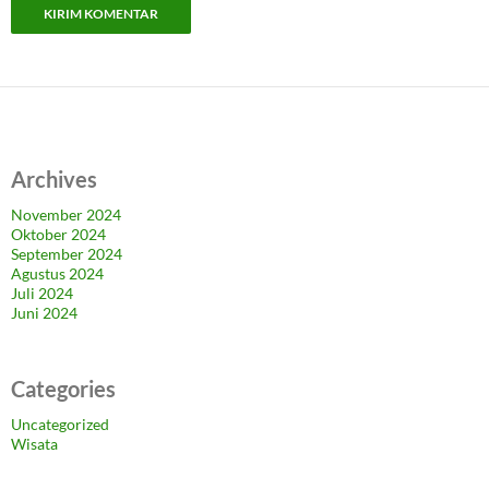
Archives
November 2024
Oktober 2024
September 2024
Agustus 2024
Juli 2024
Juni 2024
Categories
Uncategorized
Wisata