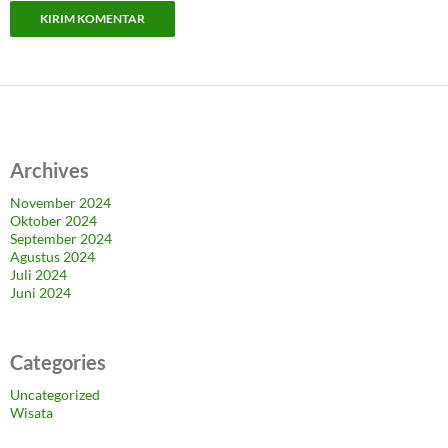
Archives
November 2024
Oktober 2024
September 2024
Agustus 2024
Juli 2024
Juni 2024
Categories
Uncategorized
Wisata