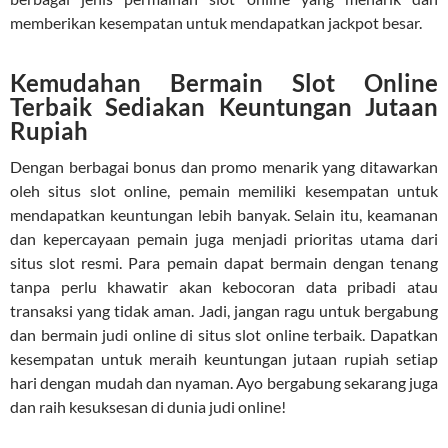
memberikan kesempatan untuk mendapatkan jackpot besar.
Kemudahan Bermain Slot Online
Terbaik Sediakan Keuntungan Jutaan
Rupiah
Dengan berbagai bonus dan promo menarik yang ditawarkan
oleh situs slot online, pemain memiliki kesempatan untuk
mendapatkan keuntungan lebih banyak. Selain itu, keamanan
dan kepercayaan pemain juga menjadi prioritas utama dari
situs slot resmi. Para pemain dapat bermain dengan tenang
tanpa perlu khawatir akan kebocoran data pribadi atau
transaksi yang tidak aman. Jadi, jangan ragu untuk bergabung
dan bermain judi online di situs slot online terbaik. Dapatkan
kesempatan untuk meraih keuntungan jutaan rupiah setiap
hari dengan mudah dan nyaman. Ayo bergabung sekarang juga
dan raih kesuksesan di dunia judi online!