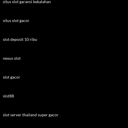
situs slot garansi kekalahan
situs slot gacor
slot deposit 10 ribu
nexus slot
slot gacor
slot88
slot server thailand super gacor