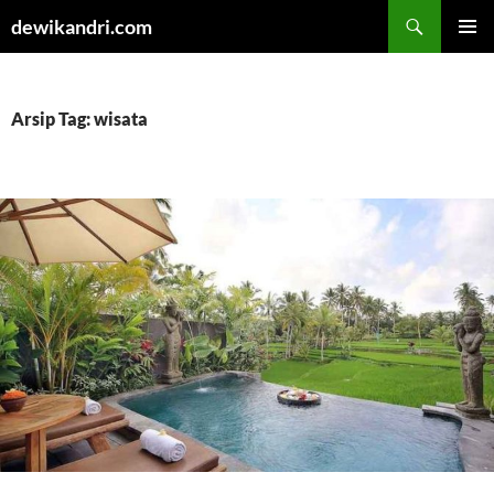
Cari
dewikandri.com
LANGSUNG
MENU
KE
UTAMA
ISI
Arsip Tag: wisata