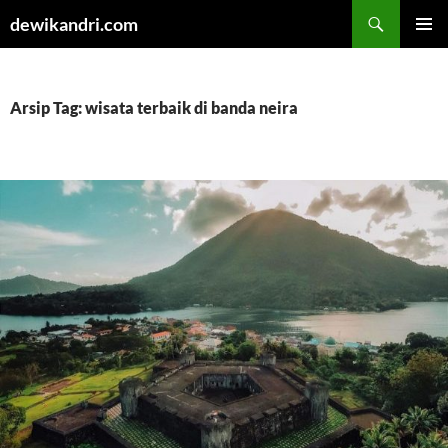
Cari
dewikandri.com
LANGSUNG
MENU
KE
UTAMA
ISI
Arsip Tag: wisata terbaik di banda neira