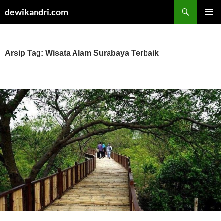
Cari
dewikandri.com
LANGSUNG
MENU
KE
UTAMA
ISI
Arsip Tag: Wisata Alam Surabaya Terbaik