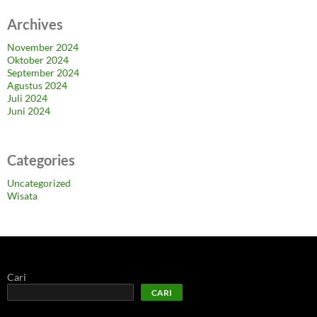
Archives
November 2024
Oktober 2024
September 2024
Agustus 2024
Juli 2024
Juni 2024
Categories
Uncategorized
Wisata
Cari
CARI