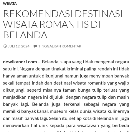
WISATA
REKOMENDASI DESTINASI
WISATA ROMANTIS DI
BELANDA
JULI 12, 2024
TINGGALKAN KOMENTAR
dewikandri.com
– Belanda, siapa yang tidak mengenal negara
satu ini. Negara dengan tingkat kriminal paling rendah ini tidak
hanya aman untuk dikunjungi namun juga menyimpan banyak
sekali tempat indah dan destinasi wisata romantis yang wajib
dikunjungi, seperti misalnya taman bunga tulip terluas yang
menjadikan negera ini dijuluki dengan negara tulip dan masih
banyak lagi. Belanda juga terkenal sebagai negara yang
memiliki banyak kanal, museum kelas dunia, wisata kulinernya
dan masih banyak lagi. Selain itu, setiap kota di Belanda ini juga
menawarkan hal unik kepada para wisatawan yang berbeda