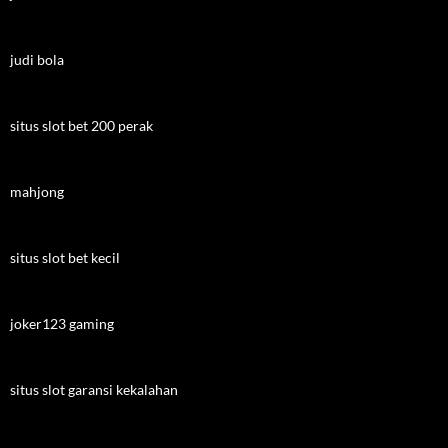
judi bola
situs slot bet 200 perak
mahjong
situs slot bet kecil
joker123 gaming
situs slot garansi kekalahan