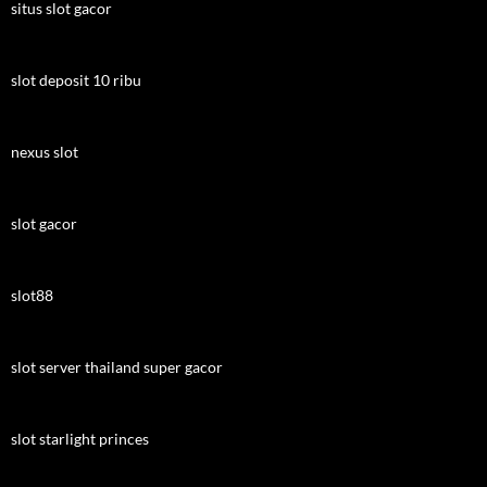
situs slot gacor
slot deposit 10 ribu
nexus slot
slot gacor
slot88
slot server thailand super gacor
slot starlight princes