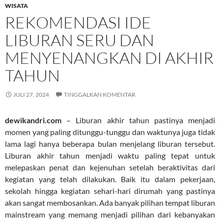
WISATA
REKOMENDASI IDE
LIBURAN SERU DAN
MENYENANGKAN DI AKHIR
TAHUN
JULI 27, 2024
TINGGALKAN KOMENTAR
dewikandri.com
– Liburan akhir tahun pastinya menjadi
momen yang paling ditunggu-tunggu dan waktunya juga tidak
lama lagi hanya beberapa bulan menjelang liburan tersebut.
Liburan akhir tahun menjadi waktu paling tepat untuk
melepaskan penat dan kejenuhan setelah beraktivitas dari
kegiatan yang telah dilakukan. Baik itu dalam pekerjaan,
sekolah hingga kegiatan sehari-hari dirumah yang pastinya
akan sangat membosankan. Ada banyak pilihan tempat liburan
mainstream yang memang menjadi pilihan dari kebanyakan