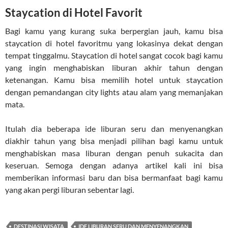
Staycation di Hotel Favorit
Bagi kamu yang kurang suka berpergian jauh, kamu bisa
staycation di hotel favoritmu yang lokasinya dekat dengan
tempat tinggalmu. Staycation di hotel sangat cocok bagi kamu
yang ingin menghabiskan liburan akhir tahun dengan
ketenangan. Kamu bisa memilih hotel untuk staycation
dengan pemandangan city lights atau alam yang memanjakan
mata.
Itulah dia beberapa ide liburan seru dan menyenangkan
diakhir tahun yang bisa menjadi pilihan bagi kamu untuk
menghabiskan masa liburan dengan penuh sukacita dan
keseruan. Semoga dengan adanya artikel kali ini bisa
memberikan informasi baru dan bisa bermanfaat bagi kamu
yang akan pergi liburan sebentar lagi.
DESTINASI WISATA
IDE LIBURAN SERU DAN MENYENANGKAN