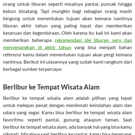
orang untuk liburan seperti misalnya pantai, puncak hingga
kebun binatang. Tapi mungkin bagi sebagian orang masih
bingung untuk menentukan tujuan akan kemana nantinya
liburan akhir tahun yang paling tepat dan memberikan
keseruan dan kegembiraan. Oleh karena itu kali ini kami akan
memberikan beberapa
rekomendasi ide liburan seru dan
menyenangkan di akhir tahun
yang bisa menjadi bahan
referensi kamu dalam menentukan tujuan akan pergi kemana
nantinya. Berikut ini ulasannya yang sudah kami rangkum dari
berbagai sumber terpercaya:
Berlibur ke Tempat Wisata Alam
Berlibur ke tempat wisata alam adalah pilihan yang tepat
untuk melepas penat dengan menikmati keindahan alam dan
udara yang segar. Kamu bisa berlibur ke tempat wisata alam
favoritmu seperti pantai, gunung, ataupun taman. Saat
berlibur ke tempat wisata alam, ada banyak hal yang bisa kamu
nikmati. Misalnya saat berlibur ke pantai, kamu bisa berenang,