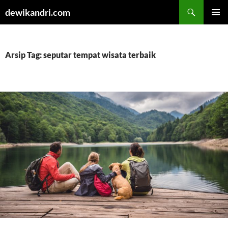
Cari
dewikandri.com
LANGSUNG
MENU
KE
UTAMA
ISI
Arsip Tag: seputar tempat wisata terbaik