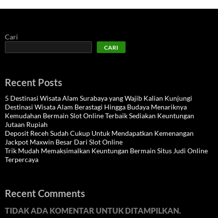
Cari
CARI
Recent Posts
5 Destinasi Wisata Alam Surabaya yang Wajib Kalian Kunjungi
Destinasi Wisata Alam Berastagi Hingga Budaya Menariknya
Kemudahan Bermain Slot Online Terbaik Sediakan Keuntungan
Jutaan Rupiah
Deposit Receh Sudah Cukup Untuk Mendapatkan Kemenangan
Jackpot Maxwin Besar Dari Slot Online
Trik Mudah Memaksimalkan Keuntungan Bermain Situs Judi Online
Terpercaya
Recent Comments
TIDAK ADA KOMENTAR UNTUK DITAMPILKAN.